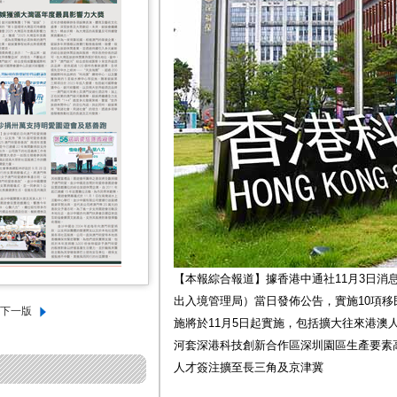
【本報綜合報道】據香港中通社11月3日消
出入境管理局）當日發佈公告，實施10項移
施將於11月5日起實施，包括擴大往來港澳
河套深港科技創新合作區深圳園區生產要素
人才簽注擴至長三角及京津冀