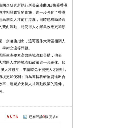
資國企研究所執行所長余凌曲3日接受香港
簽注相關政策的實施，進一步強化了香港
地高層次人才前往港澳，同時也有助於通
的雙向流動，將使得人才聚集效應更加彰
圍，余凌曲指出，這可視作大灣區相關人
、學術交流等問題。
園區生產要素高效跨境流動舉措，他表
大灣區人才跨境流動政策進一步細化。如
港澳人才簽注，申請時免予提交人才證明，
過境更加便利；而為運輸科研物資進出合
效率，這屬於支持人才流動政策的延伸，
持。
已有評論
0
條
更多»