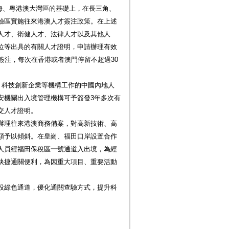
上海、粵港澳大灣區的基礎上，在長三角、
驗區實施往來港澳人才簽注政策。在上述
人才、衛健人才、法律人才以及其他人
位等出具的有關人才證明，申請辦理有效
簽注，每次在香港或者澳門停留不超過30
、科技創新企業等機構工作的中國內地人
安機關出入境管理機構可予簽發3年多次有
交人才證明。
辦理往來港澳商務備案，對高新技術、高
額予以傾斜。在皇崗、福田口岸設置合作
人員經福田保稅區一號通道入出境，為經
快捷通關便利，為因重大項目、重要活動
。
設綠色通道，優化通關查驗方式，提升科