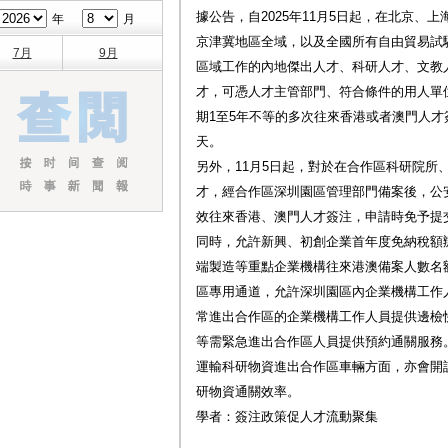
據公告，自2025年11月5日起，在北京、
年
月
京津冀地區全域，以及全國所有自由貿易試
7月
9月
區域工作的內地傑出人才、科研人才、文教
才，可憑人才主管部門、符合條件的用人單
期1至5年不等的多次往來香港或者澳門人才
天。
另外，11月5日起，對於在合作區科研院所
才，經合作區深圳園區管理部門備案後，公
效往來香港、澳門人才簽注，申請時免予提
同時，允許新興、初創企業首年度免納稅額
端製造等重點企業機構往來港澳備案人數名
區專用通道，允許深圳園區內企業機構工作
常進出合作區的企業機構工作人員提供邊檢
等需緊急進出合作區人員提供預約通關服務
運輸科研物資進出合作區車輛方面，亦會開
研物資通關效率。
學者：簽注政策促人才流動聚集