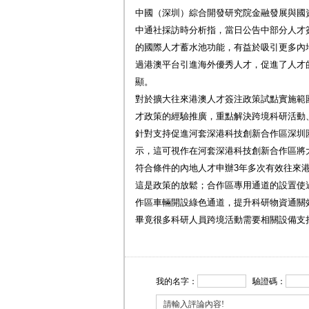
中國（深圳）綜合開發研究院金融發展與國
中通社採訪時分析指，當日公告中部分人才
的國際人才蓄水池功能，有益於吸引更多內
過港澳平台引進海外優秀人才，促進了人才
顯。
對於擴大往來港澳人才簽注政策試點實施範
才政策的經驗推廣，重點解決跨境科研活動
針對支持促進河套深港科技創新合作區深圳
示，這可視作在河套深港科技創新合作區將
符合條件的內地人才申辦3年多次有效往來
這是政策的放鬆；合作區專用通道的設置使
作區車輛開設綠色通道，提升科研物資通關
畢竟很多科研人員跨境活動需要相關設備支
我的名字：
驗證碼：