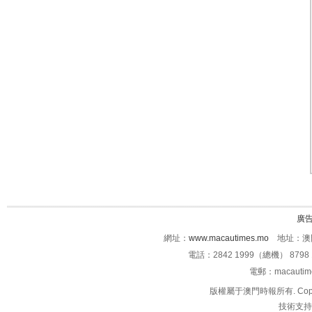
廣
網址：
www.macautimes.mo
地址：澳門
電話：2842 1999（總機） 8798 
電郵：macauti
版權屬于澳門時報所有. Copyright 
技術支持