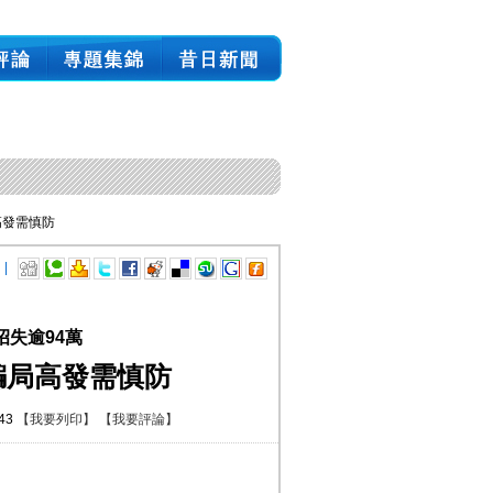
高發需慎防
 |
招失逾94萬
騙局高發需慎防
:43
【我要列印】
【我要評論】