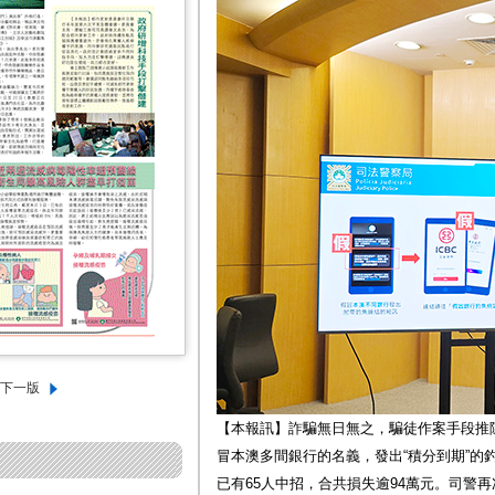
【本報訊】詐騙無日無之，騙徒作案手段推
冒本澳多間銀行的名義，發出“積分到期”的
已有65人中招，合共損失逾94萬元。司警