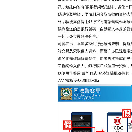
訊，短訊內附有“假銀行網站”連結，誘使市
碼以換取禮物，從而利用套取所得的資料大
外，騙徒亦會冒用銀行官方電話號碼作為發
誤判發送的是銀行號碼，自動歸入本身的對
一起，令市民無法分辨。
司警表示，本澳多家銀行已發出聲明，提醒
站交易及索取個人資料，而警方亦已透過電
鑒於此類詐騙持續發生，司警再次提醒市民
互聯網輸入個人、銀行賬戶或信用卡資料，
應使用司警局“反詐程式”查核詐騙風險指數，
7777或報案熱線993求助。