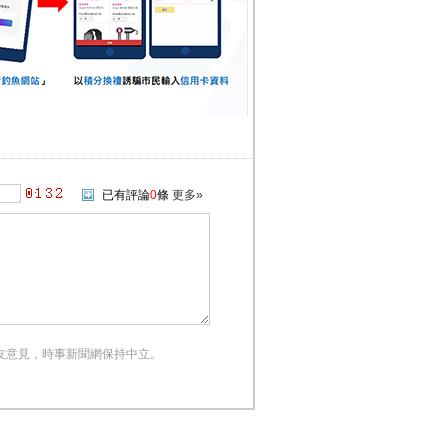
已有評論
0
條
更多»
友意見，時事新聞網保持中立。