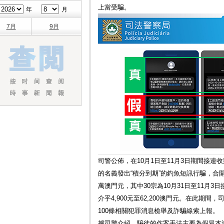
上當受騙。
年
月
7月
9月
司警公佈，在10月1日至11月3日期間接
的名義發出“積分到期”的釣魚短訊行騙，合開
萬澳門元，其中30宗為10月31日至11月
介乎4,900元至62,200澳門元。在此期間
100條相關犯罪消息檢舉及詐騙線索上報。
據司警介紹，騙徒的作案手法主要為假冒本澳