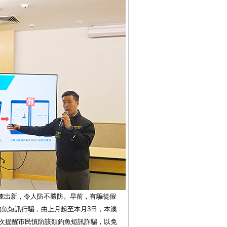
陳出新，令人防不勝防。早前，有騙徒假
釣魚短訊行騙，由上月起至本月3日，本澳
再次提醒市民慎防該類釣魚短訊詐騙，以免