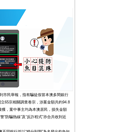
連收到市民舉報，指有騙徒假冒本澳多間銀行
立65宗相關調查卷宗，涉案金額共約94.8
3日接獲，案中事主均為本澳居民，損失金額
，司警“防騙熱線”及“反詐程式”亦合共收到近
不同銀行並以“積分到期”為名發出釣魚短