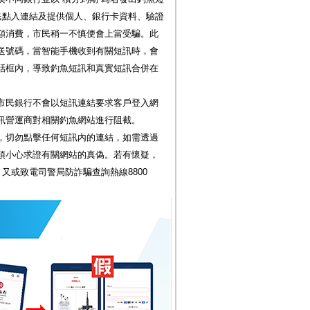
民點入連結及提供個人、銀行卡資料、驗證
額消費，市民稍一不慎便會上當受騙。此
送號碼，當智能手機收到有關短訊時，會
話框內，導致釣魚短訊和真實短訊合併在
市民銀行不會以短訊連結要求客戶登入網
訊營運商對相關釣魚網站進行阻截。
，切勿點擊任何短訊內的連結，如需透過
須小心求證有關網站的真偽。若有懷疑，
又或致電司警局防詐騙查詢熱線8800