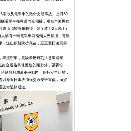
3宗涉及電單車的致命交通事故。上月30
兩輛電單車在專道內疑相撞，兩名本澳男女
經送山頂醫院搶救後，延至本月2日晚上7
友誼大橋有一輛電單車與兩輛大巴相撞，電單
傷，送山頂醫院搶救後，延至翌日凌晨零
，車流密集，駕駛者應時刻注意道路安
了戴好合規格具保護性的頭盔外，更要培
，時刻預判周邊車輛動向，保持安全距離，
需因應近日事故加強交通安全宣傳，而駕
護生命這條通道。