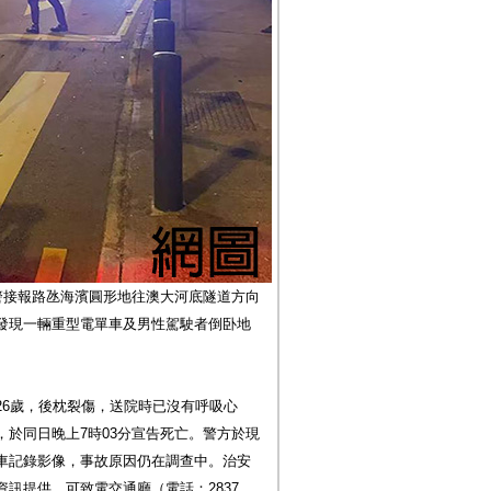
警接報路氹海濱圓形地往澳大河底隧道方向
發現一輛重型電單車及男性駕駛者倒卧地
26歲，後枕裂傷，送院時已沒有呼吸心
於同日晚上7時03分宣告死亡。警方於現
車記錄影像，事故原因仍在調查中。治安
訊提供，可致電交通廳（電話：2837