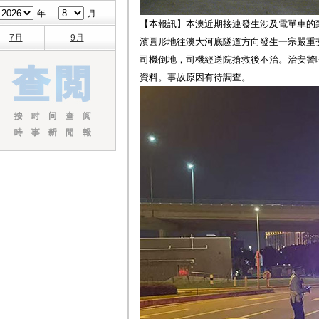
年
月
【本報訊】本澳近期接連發生涉及電單車的
7月
9月
濱圓形地往澳大河底隧道方向發生一宗嚴重
司機倒地，司機經送院搶救後不治。治安警
資料。事故原因有待調查。