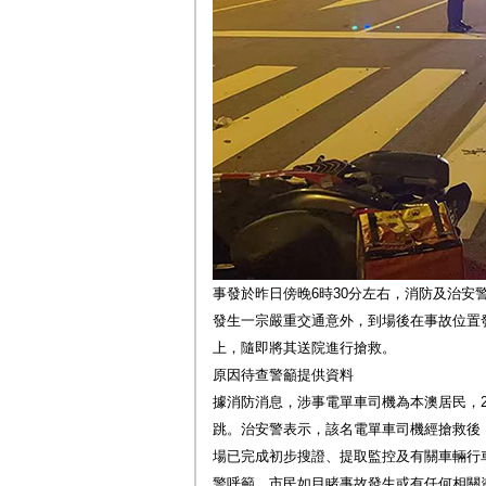
事發於昨日傍晚6時30分左右，消防及治安
發生一宗嚴重交通意外，到場後在事故位置
上，隨即將其送院進行搶救。
原因待查警籲提供資料
據消防消息，涉事電單車司機為本澳居民，
跳。治安警表示，該名電單車司機經搶救後，
場已完成初步搜證、提取監控及有關車輛行
警呼籲，市民如目睹事故發生或有任何相關資