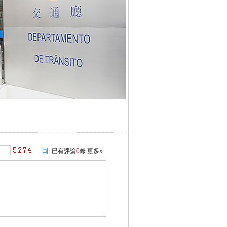
已有評論
0
條
更多»