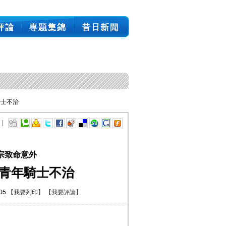
騎士不治
 |
宗致命意外
 青年騎士不治
:05
【我要列印】
【我要評論】