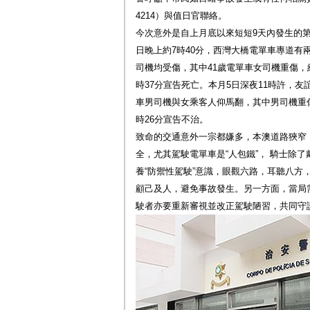
4214）與值日官聯絡。
今次意外是自上月底以來短短9天內發生的第
日晚上約7時40分，西灣大橋電單車專道有
司機均受傷，其中41歲電單車女司機重傷，
時37分宣告死亡。本月5日深夜11時許，
車男司機與女乘客人仰馬翻，其中男司機重
時26分宣告不治。
致命的交通意外一宗都嫌多，本澳道路狹窄
全，尤其駕駛電單車是“人包鐵”， 騎士除
養“防禦性駕駛”意識，眼觀六路，耳聽八方
顧己及人，避免事故發生。另一方面，當局
駛者亦要重新審視並改正駕駛陋習，共同守