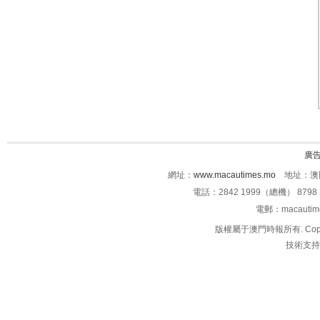
廣
網址：
www.macautimes.mo
地址：澳門
電話：2842 1999（總機） 8798 
電郵：macauti
版權屬于澳門時報所有. Copyright 
技術支持