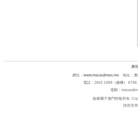
廣
網址：
www.macautimes.mo
地址：澳門
電話：2842 1999（總機） 8798 
電郵：macauti
版權屬于澳門時報所有. Copyright 
技術支持