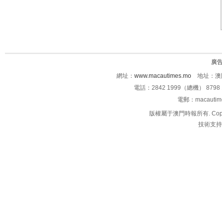
廣
網址：
www.macautimes.mo
地址：澳門
電話：2842 1999（總機） 8798 
電郵：macauti
版權屬于澳門時報所有. Copyright 
技術支持