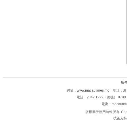
廣
網址：
www.macautimes.mo
地址：澳門
電話：2842 1999（總機） 8798 
電郵：macauti
版權屬于澳門時報所有. Copyright 
技術支持