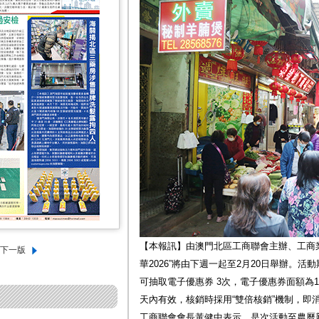
【本報訊】由澳門北區工商聯會主辦、工商
華2026”將由下週一起至2月20日舉辦。活
可抽取電子優惠券 3次，電子優惠券面額為10
天內有效，核銷時採用“雙倍核銷”機制，即消
工商聯會會長黃健中表示，是次活動至農曆