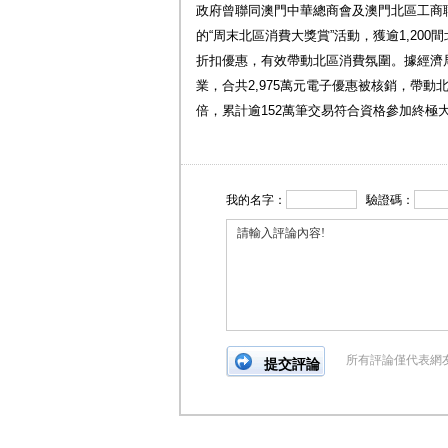
政府曾聯同澳門中華總商會及澳門北區工商聯會
的“周末北區消費大獎賞”活動，獲逾1,20
折扣優惠，有效帶動北區消費氛圍。據經濟
業，合共2,975萬元電子優惠被核銷，帶動
倍，累計逾152萬筆交易符合資格參加終極
我的名字：
驗證碼：
所有評論僅代表網