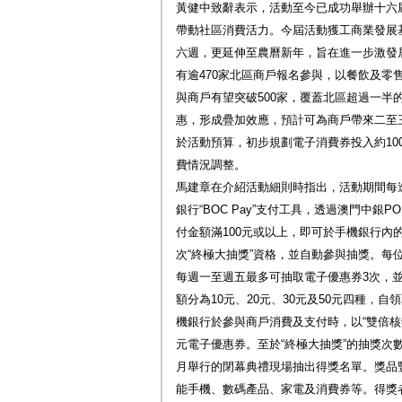
黃健中致辭表示，活動至今已成功舉辦十六
帶動社區消費活力。今屆活動獲工商業發展
六週，更延伸至農曆新年，旨在進一步激發
有逾470家北區商戶報名參與，以餐飲及零
與商戶有望突破500家，覆蓋北區超過一半
惠，形成疊加效應，預計可為商戶帶來二至
於活動預算，初步規劃電子消費券投入約10
費情況調整。
馬建章在介紹活動細則時指出，活動期間每
銀行“BOC Pay”支付工具，透過澳門中銀
付金額滿100元或以上，即可於手機銀行內
次“終極大抽獎”資格，並自動參與抽獎。每
每週一至週五最多可抽取電子優惠券3次，並
額分為10元、20元、30元及50元四種，
機銀行於參與商戶消費及支付時，以“雙倍核銷
元電子優惠券。至於“終極大抽獎”的抽獎次
月舉行的閉幕典禮現場抽出得獎名單。獎品
能手機、數碼產品、家電及消費券等。得獎