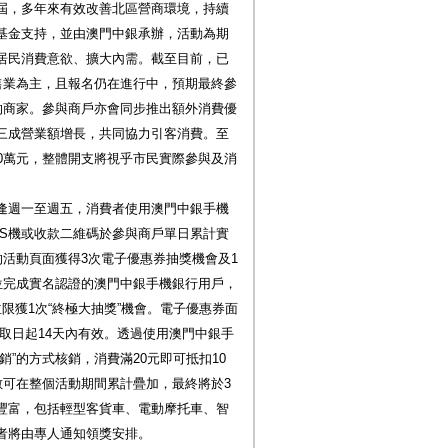
屆，多年來有效改善北區營商環境，持續
基金支持，並由澳門中銀承辦，活動為期
居民消費意欲、擴大內需。截至目前，已
售業為主，且報名仍在進行中，預期最終參
的商家。參與商戶亦會同步推出額外消費優
三成營業額增長，共同協力引客消費。至
0萬元，整體開支將視乎市民實際參與及消
逢週一至週五，消費者使用澳門中銀手機
POS機或收款二維碼於參與商戶單日累計實
的活動頁面獲得3次電子優惠券抽獎機會及1
位完成實名認證的澳門中銀手機銀行用戶，
限獲1次“終極大抽獎”機會。電子優惠券面
自領取日起14天內有效。透過使用澳門中銀手
”的方式核銷，消費滿20元即可抵扣10
數可在整個活動期間累計疊加，最終將於3
豐富，包括輕型客貨車、電動摩托車、智
者將由專人通知領獎安排。