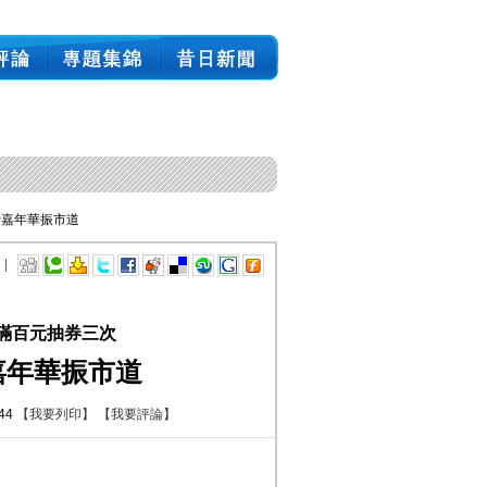
費嘉年華振市道
 |
費滿百元抽券三次
嘉年華振市道
:44
【我要列印】
【我要評論】