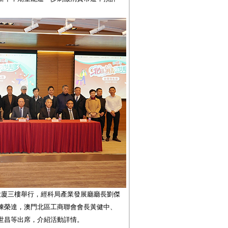
。
大廈三樓舉行，經科局產業發展廳廳長劉傑
陳榮達，澳門北區工商聯會會長黃健中、
世昌等出席，介紹活動詳情。