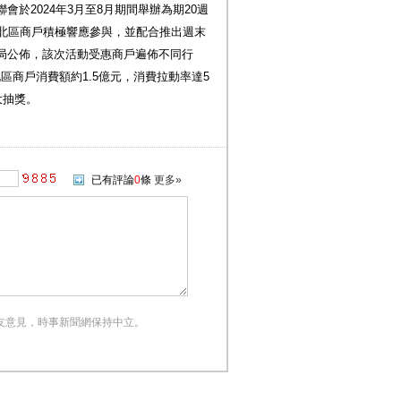
於2024年3月至8月期間舉辦為期20週
0間北區商戶積極響應參與，並配合推出週末
局公佈，該次活動受惠商戶遍佈不同行
北區商戶消費額約1.5億元，消費拉動率達5
大抽獎。
已有評論
0
條
更多»
友意見，時事新聞網保持中立。