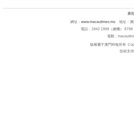
廣
網址：
www.macautimes.mo
地址：澳門
電話：2842 1999（總機） 8798 
電郵：macauti
版權屬于澳門時報所有. Copyright 
技術支持