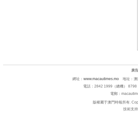
廣
網址：
www.macautimes.mo
地址：澳門
電話：2842 1999（總機） 8798 
電郵：macauti
版權屬于澳門時報所有. Copyright 
技術支持