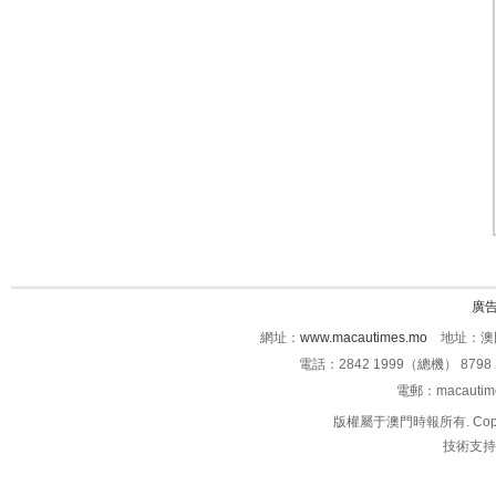
廣
網址：
www.macautimes.mo
地址：澳門
電話：2842 1999（總機） 8798 
電郵：macauti
版權屬于澳門時報所有. Copyright 
技術支持