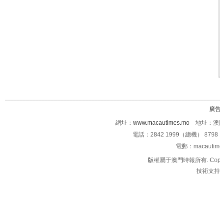
廣
網址：
www.macautimes.mo
地址：澳門
電話：2842 1999（總機） 8798 
電郵：macauti
版權屬于澳門時報所有. Copyright 
技術支持