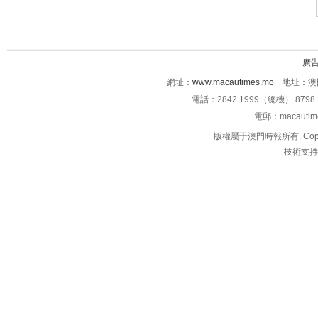
廣
網址：
www.macautimes.mo
地址：澳門
電話：2842 1999（總機） 8798 
電郵：macauti
版權屬于澳門時報所有. Copyright 
技術支持