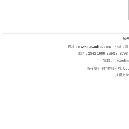
廣
網址：
www.macautimes.mo
地址：澳門
電話：2842 1999（總機） 8798 
電郵：macauti
版權屬于澳門時報所有. Copyright 
技術支持