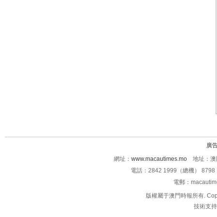
廣
網址：
www.macautimes.mo
地址：澳門
電話：2842 1999（總機） 8798 
電郵：macauti
版權屬于澳門時報所有. Copyright 
技術支持