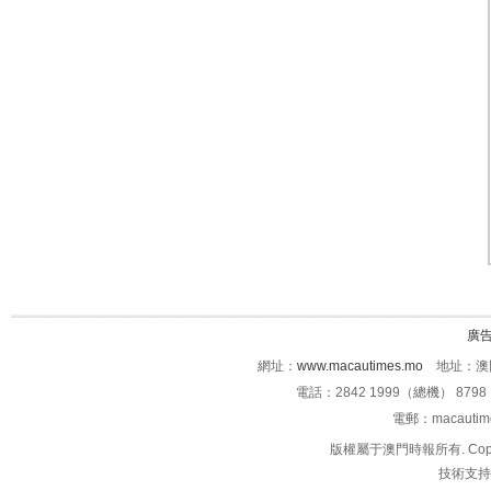
廣
網址：
www.macautimes.mo
地址：澳門
電話：2842 1999（總機） 8798 
電郵：macauti
版權屬于澳門時報所有. Copyright 
技術支持