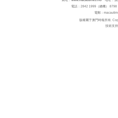
網址：
www.macautimes.mo
地址：澳門
電話：2842 1999（總機） 8798 
電郵：macauti
版權屬于澳門時報所有. Copyright 
技術支持