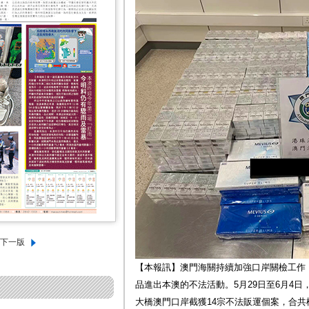
【本報訊】澳門海關持續加強口岸關檢工作
品進出本澳的不法活動。5月29日至6月4
大橋澳門口岸截獲14宗不法販運個案，合共檢獲7