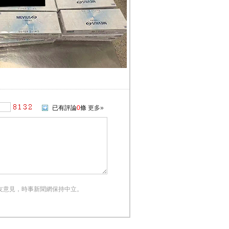
已有評論
0
條
更多»
友意見，時事新聞網保持中立。