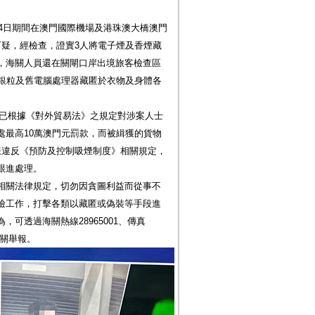
月4日期間在澳門國際機場及港珠澳大橋澳門
可疑，經檢查，證實3人將電子煙及香煙藏
，海關人員還在關閘口岸出境旅客檢查區
疑銀粒及舊電腦處理器藏匿於衣物及身體各
海關已根據《對外貿易法》之規定對涉案人士
處最高10萬澳門元罰款，而被緝獲的貨物
嫌違反《預防及控制吸煙制度》相關規定，
跟進處理。
相關法律規定，切勿因貪圖利益而從事不
檢工作，打擊各類以藏匿或偽裝等手段進
可透過海關熱線28965001、傳真
o向海關舉報。