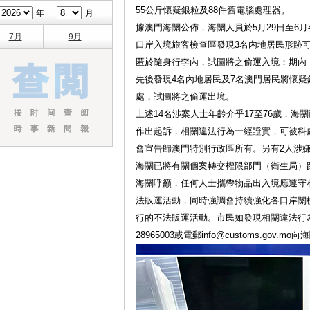
55公斤懷疑銀粒及88件舊電腦處理器。
年
月
據澳門海關公佈，海關人員於5月29日至6
7月
9月
口岸入境旅客檢查區發現3名內地居民形跡
匿於隨身行李內，試圖將之偷運入境；期內
先後發現4名內地居民及7名澳門居民將懷
處，試圖將之偷運出境。
上述14名涉案人士年齡介乎17至76歲，
作出起訴，相關違法行為一經證實，可被科
會宣告歸澳門特別行政區所有。另有2人涉
海關已將有關個案轉交權限部門（衛生局）
海關呼籲，任何人士攜帶物品出入境應遵守
法販運活動，同時強調會持續強化各口岸關
行的不法販運活動。市民如發現相關違法行為，
28965003或電郵info@customs.gov.m