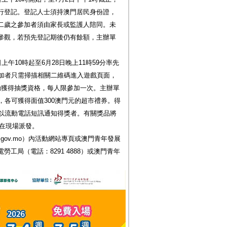
行登記。登記人士須持澳門居民身份證，
二歲之參加者須由家長或監護人陪同。未
參觀，若預先登記期後仍有餘額，主辦單
午10時起至6月28日晚上11時59分率先
參加者只需掃描相關二維碼進入遊戲頁面，
動獲得抽獎資格，每人限參加一次。主辦單
，各可獲得面值300澳門元的超市禮券。得
會以流動電話短訊通知得獎者。有關獎品將
間在現場派發。
.gov.mo）內活動網站專頁或澳門青年發展
工局（電話：8291 4888）或澳門青年