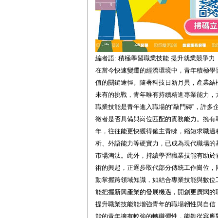
編者語: 積極學習職業技能 提升就業競爭力
在當今快速變遷的經濟環境中，青年積極學
值的關鍵途徑。隨著科技日新月異，產業結
未有的挑戰，青年唯有持續精進專業能力，
職業技能是青年進入職場的“敲門磚”，許多
徵者是否具備與崗位匹配的實務能力。擁有
年，往往能更快獲得僱主青睞，縮短求職過
析、外語能力等硬實力，已成為現代職場的
市場淘汰。此外，持續學習職業技能有助於
術的興起，正逐步取代部分傳統工作崗位，
動掌握跨領域知識，如結合專業技能與數位
能把握新興產業的發展機遇，開創更廣闊的
提升職業技能能增強青年的職場韌性與自信
能的青年擁有較強的轉職彈性，能夠從容應