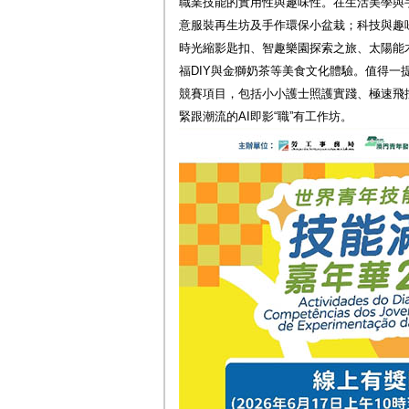
職業技能的實用性與趣味性。在生活美學與
意服裝再生坊及手作環保小盆栽；科技與趣
時光縮影匙扣、智趣樂園探索之旅、太陽能
福DIY與金獅奶茶等美食文化體驗。值得一
競賽項目，包括小小護士照護實踐、極速飛
緊跟潮流的AI即影“職”有工作坊。