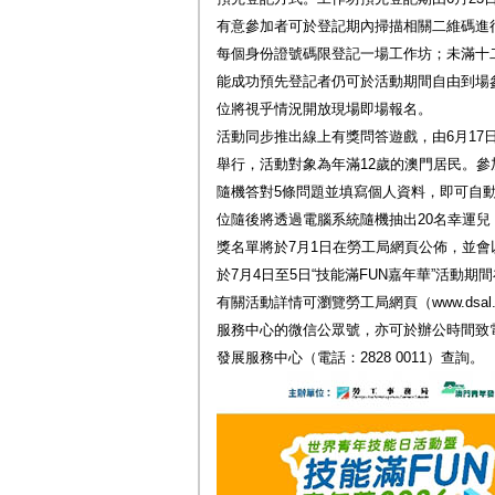
有意參加者可於登記期內掃描相關二維碼進
每個身份證號碼限登記一場工作坊；未滿十
能成功預先登記者仍可於活動期間自由到場
位將視乎情況開放現場即場報名。
活動同步推出線上有獎問答遊戲，由6月17日上
舉行，活動對象為年滿12歲的澳門居民。
隨機答對5條問題並填寫個人資料，即可自
位隨後將透過電腦系統隨機抽出20名幸運兒
獎名單將於7月1日在勞工局網頁公佈，並
於7月4日至5日“技能滿FUN嘉年華”活動期
有關活動詳情可瀏覽勞工局網頁（www.dsal
服務中心的微信公眾號，亦可於辦公時間致電勞
發展服務中心（電話：2828 0011）查詢。