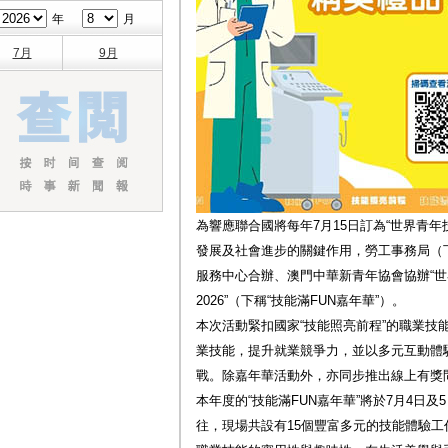
年
月
7月
9月
為響應聯合國將每年7月15日訂為“世界青
發展及社會進步的關鍵作用，勞工事務局（下
服務中心合辦、澳門中華新青年協會協辦“世
2026”（下稱“技能滿FUN嘉年華”）。
本次活動緊扣國家“技能照亮前程”的職業技
業技能，提升就業競爭力，並以多元互動體
戰。除嘉年華活動外，亦同步推出線上有獎
本年度的“技能滿FUN嘉年華”將於7月4日
往，現場共設有15個豐富多元的技能體驗