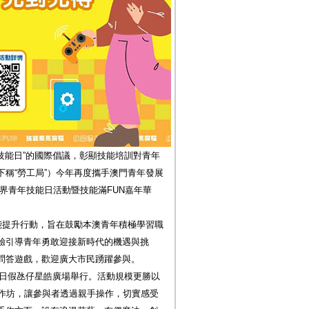
年技能日”的國際倡議，彰顯技能培訓對青年
稱“勞工局”）今年再度攜手澳門青年發展
界青年技能日活動暨技能滿FUN嘉年華
能提升行動，旨在鼓勵本澳青年積極學習職
驗引導青年勇敢迎接新時代的機遇與挑
問答遊戲，歡迎廣大市民踴躍參與。
及5日假氹仔星皓廣場舉行。活動規模更勝以
工作坊，讓參與者透過親手操作，切實感受