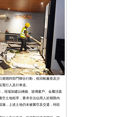
日展開跨部門聯合行動，收回船廠巷及沙
拓寬行人及行車道。
米，現場加建以磚牆、玻璃窗戶、金屬頂蓋
騰空土地程序，要求非法佔用人於期限內
屆滿，上述土地仍未被騰空及交還，特區