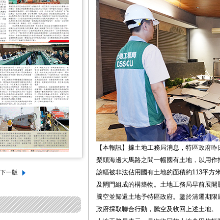
【本報訊】據土地工務局消息，特區政府昨
梨頭海邊大馬路之間一幅國有土地，以用作
該幅被非法佔用國有土地的面積約113平方
及閘門組成的構築物。土地工務局早前展開
騰空並歸還土地予特區政府。鑒於清遷期限
政府採取聯合行動，騰空及收回上述土地。