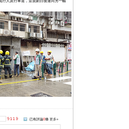
寬行人及行車道，並規劃日後連同另一幅
已有評論
0
條
更多»