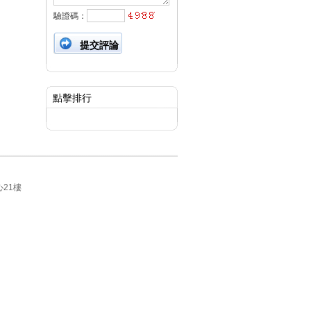
驗證碼：
點擊排行
21樓