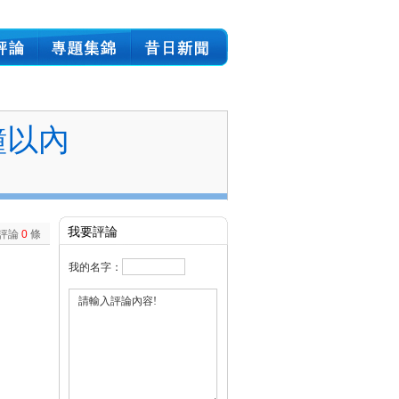
鐘以內
我要評論
評論
0
條
我的名字：