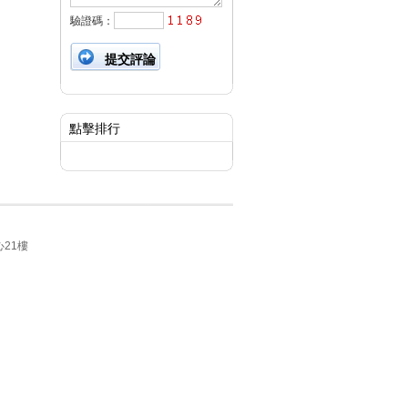
驗證碼：
點擊排行
21樓