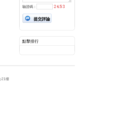
驗證碼：
點擊排行
21樓