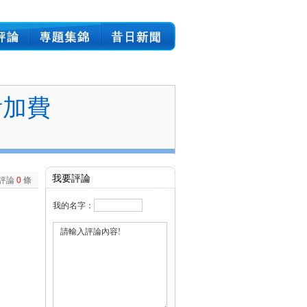
附加費
我要評論
評論
0
條
我的名字：