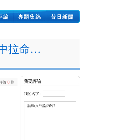
中拉命…
我要評論
評論
0
條
我的名字：