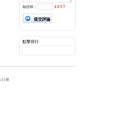
驗證碼：
點擊排行
21樓