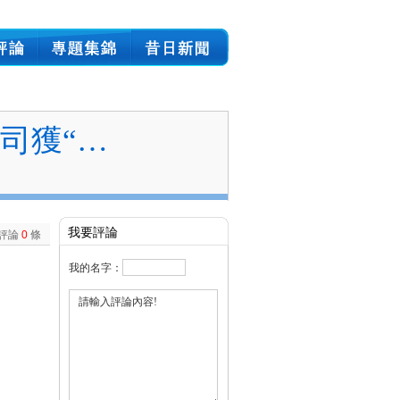
司獲“…
我要評論
評論
0
條
我的名字：