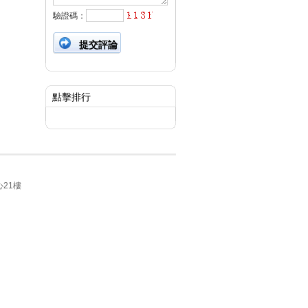
驗證碼：
點擊排行
21樓