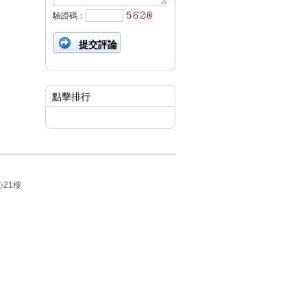
驗證碼：
點擊排行
21樓