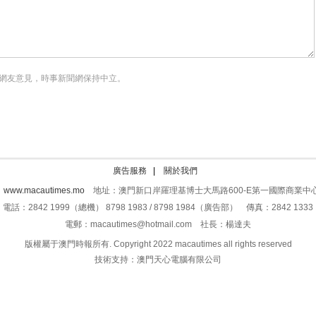
網友意見，時事新聞網保持中立。
廣告服務
|
關於我們
：
www.macautimes.mo
地址：澳門新口岸羅理基博士大馬路600-E第一國際商業中心
電話：2842 1999（總機） 8798 1983 / 8798 1984（廣告部） 傳真：2842 1333
電郵：macautimes@hotmail.com 社長：楊達夫
版權屬于澳門時報所有. Copyright 2022 macautimes all rights reserved
技術支持：澳門天心電腦有限公司