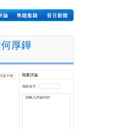
會何厚鏵
我要評論
評論
0
條
我的名字：