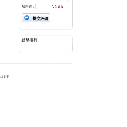
驗證碼：
點擊排行
21樓