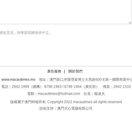
網友意見，時事新聞網保持中立。
廣告服務
|
關於我們
：
www.macautimes.mo
地址：澳門新口岸羅理基博士大馬路600-E第一國際商業中心
電話：2842 1999（總機） 8798 1983 / 8798 1984（廣告部） 傳真：2842 1333
電郵：macautimes@hotmail.com 社長：楊達夫
版權屬于澳門時報所有. Copyright 2022 macautimes all rights reserved
技術支持：澳門天心電腦有限公司