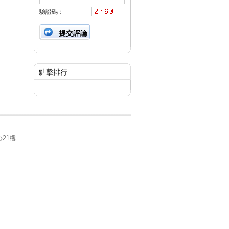
驗證碼：
點擊排行
21樓