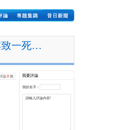
樓致一死…
我要評論
評論
0
條
我的名字：