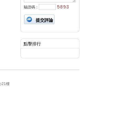
驗證碼：
點擊排行
21樓