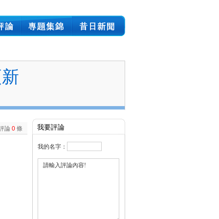
更新
我要評論
評論
0
條
我的名字：