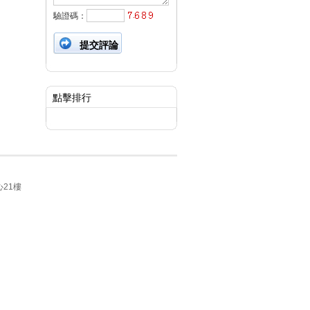
驗證碼：
點擊排行
21樓