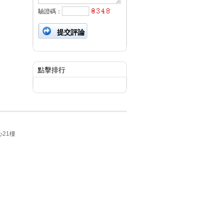
驗證碼：
點擊排行
21樓