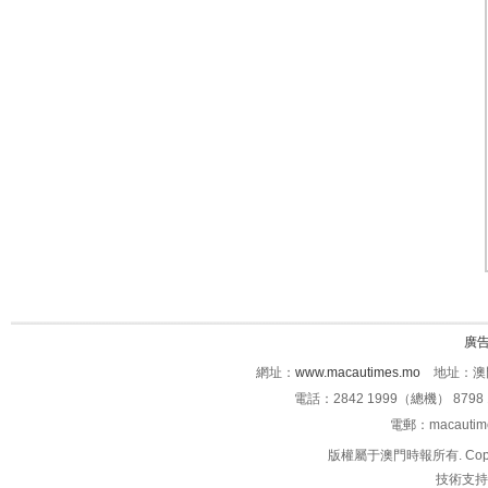
廣
網址：
www.macautimes.mo
地址：澳門
電話：2842 1999（總機） 8798 
電郵：macauti
版權屬于澳門時報所有. Copyright 
技術支持