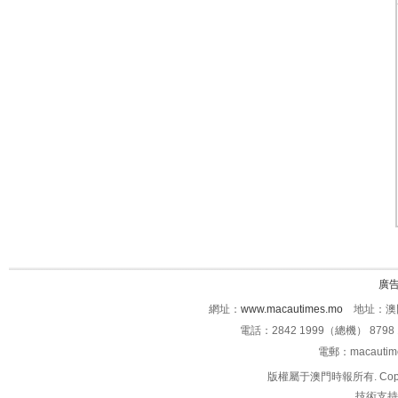
廣
網址：
www.macautimes.mo
地址：澳門
電話：2842 1999（總機） 8798 
電郵：macauti
版權屬于澳門時報所有. Copyright 
技術支持