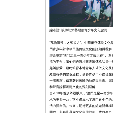
編者語: 以傳統才藝增強青少年文化認同
“萬物滋殖，才藝多方”。中華優秀傳統文化是
門青少年對中華民族傳統文化的認知與理解
聯合舉辦“澳門之星—青少年才藝大賽”， 
流的平台，讓他們透過才藝表演傳承弘揚中
趣與熱愛，藉此培育本地青年人才於文化及
縱觀賽事的整個過程，參賽青少年不僅僅在
一場表演，傳遞著對家國的熱愛與自豪。宛
和聲音詮釋著對文化的深刻理解。
自2019年首次舉辦以來，“澳門之星—青少
承的重要平台，它不僅展示了澳門青少年的
活力與自信。未來，期待更多的組織與機構
開放、包容且具備文化自信的新一代而努力