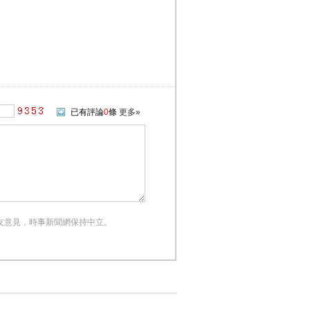
已有評論
0
條
更多»
友意見，時事新聞網保持中立。