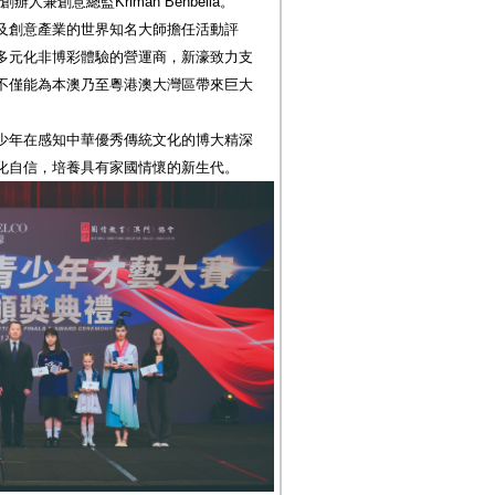
nt創辦人兼創意總監Kriman Benbella。
及創意產業的世界知名大師擔任活動評
多元化非博彩體驗的營運商，新濠致力支
不僅能為本澳乃至粵港澳大灣區帶來巨大
少年在感知中華優秀傳統文化的博大精深
化自信，培養具有家國情懷的新生代。