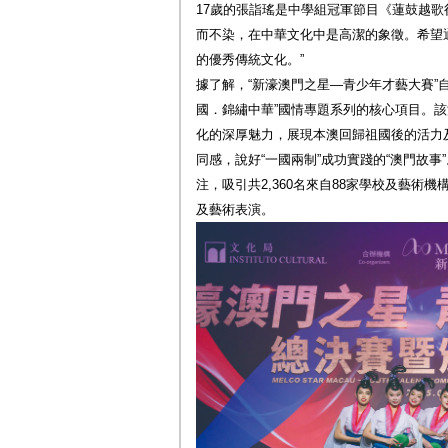
17歲的張詣瑤是中學組冠軍節目《蓮鼓越歌行
而不染，在中華文化中是高潔的象徵。希望
的優秀傳統文化。”
據了解，“新濠澳門之星—青少年才藝大賽”自
國．錦繡中華”國情專題系列的核心項目。
化的深厚魅力，展現本澳回歸祖國後的活力
同感，說好“一國兩制”成功實踐的“澳門故
注，吸引共2,360名來自88家學校及藝術
及藝術表演。