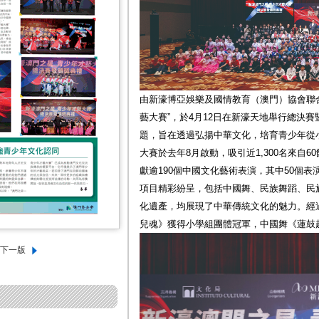
由新濠博亞娛樂及國情教育（澳門）協會聯
藝大賽”，於4月12日在新濠天地舉行總決賽
題，旨在透過弘揚中華文化，培育青少年從
大賽於去年8月啟動，吸引近1,300名來自
獻逾190個中國文化藝術表演，其中50個表
項目精彩紛呈，包括中國舞、民族舞蹈、民
化遺產，均展現了中華傳統文化的魅力。經
兒魂》獲得小學組團體冠軍，中國舞《蓮鼓