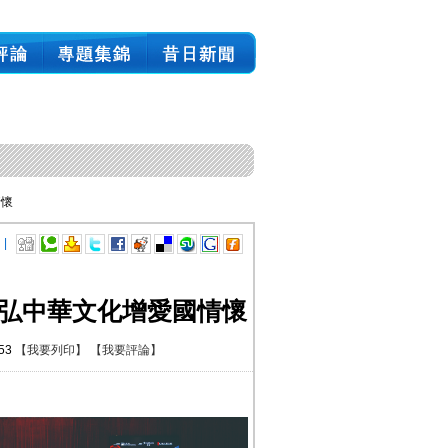
情懷
 |
 弘中華文化增愛國情懷
:53
【我要列印】
【我要評論】