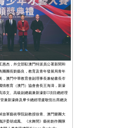
王惠杰，外交部駐澳門特派員公署新聞和
表團團長劉藝良，教育及青年發展局青年
美，澳門中華教育會副理事長兼秘書長岑
國情教育（澳門）協會會長王海濤，新濠
高添文、高級副總裁兼新濠影項目總經理
市場部主管兼新濠鋒及摩卡總經理盧敬恆出席總決
解放軍藝術學院副教授徐青、澳門樂團大
織評委胡成鳳、《水舞間》藝術創作團隊