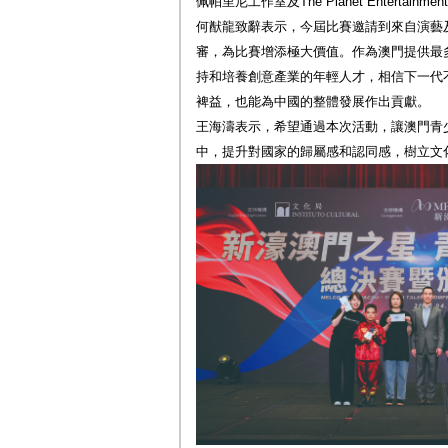
佩帕里尼工作室及The Planet Entertainme
何猷龍致辭表示，今屆比賽邀請到來自演藝
審，為比賽增添極大價值。作為澳門提供最
持和培養創意產業的年輕人才，相信下一代
裨益，也能為中國的整體發展作出貢獻。
王海濤表示，希望通過本次活動，讓澳門青
中，提升對國家的歸屬感和認同感，樹立文