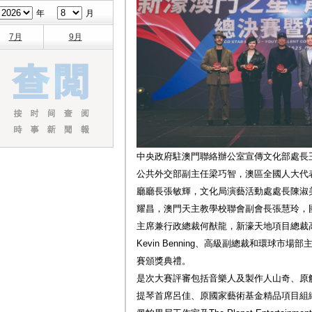
年
月
7月
9月
中央政府駐澳門聯絡辦公室宣傳文化部處長
公共外交部副主任梁巧智，澳區全國人大代
廳廳長張敏輝，文化局演藝活動處處長陳淑
耀昌，澳門天主教學校聯會副會長張慧玲，
主席兼行政總裁何猷龍，新濠天地項目總裁
Kevin Benning、高級副總裁和環球
賽頒獎典禮。
是次大賽評審包括音樂人及製作人山奇、原
提琴首席呂佳、原國家藝術基金精品項目組