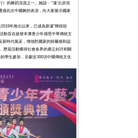
》的舞蹈演員之一。她說：“‘蓮’出淤泥
通過此次中國舞的表演，向大家展示國家
2019年推出以來，已成為新濠“輝煌祖
該活動旨在啟發本澳青少年感受中華傳統文
及新時代風采，增強對國家的歸屬感和認
事”。歷屆活動獲得社會各界的廣泛好評和關
機構的學生參加，呈獻近300項中國傳統文化