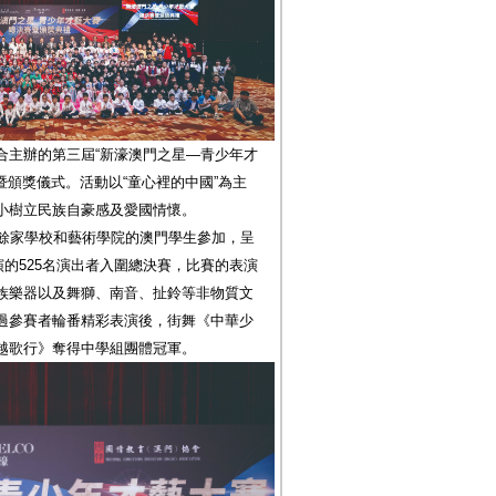
合主辦的第三屆“新濠澳門之星—青少年才
暨頒獎儀式。活動以“童心裡的中國”為主
小樹立民族自豪感及愛國情懷。
60餘家學校和藝術學院的澳門學生參加，呈
演的525名演出者入圍總決賽，比賽的表演
族樂器以及舞獅、南音、扯鈴等非物質文
過參賽者輪番精彩表演後，街舞《中華少
越歌行》奪得中學組團體冠軍。