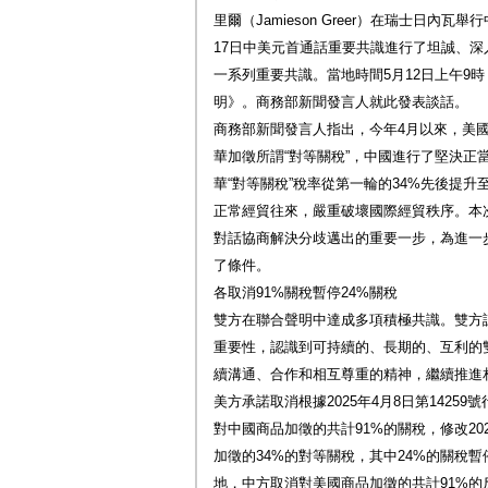
里爾（Jamieson Greer）在瑞士日內
17日中美元首通話重要共識進行了坦誠、
一系列重要共識。當地時間5月12日上午9
明》。商務部新聞發言人就此發表談話。
商務部新聞發言人指出，今年4月以來，美
華加徵所謂“對等關稅”，中國進行了堅決正
華“對等關稅”稅率從第一輪的34%先後提升
正常經貿往來，嚴重破壞國際經貿秩序。本
對話協商解決分歧邁出的重要一步，為進一
了條件。
各取消91%關稅暫停24%關稅
雙方在聯合聲明中達成多項積極共識。雙方
重要性，認識到可持續的、長期的、互利的
續溝通、合作和相互尊重的精神，繼續推進
美方承諾取消根據2025年4月8日第14259號
對中國商品加徵的共計91%的關稅，修改202
加徵的34%的對等關稅，其中24%的關稅暫
地，中方取消對美國商品加徵的共計91%的