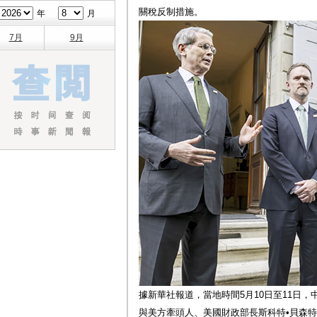
關稅反制措施。
年
月
7月
9月
據新華社報道，當地時間5月10日至11日
與美方牽頭人、美國財政部長斯科特•貝森特（Sc