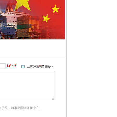
已有評論
0
條
更多»
友意見，時事新聞網保持中立。