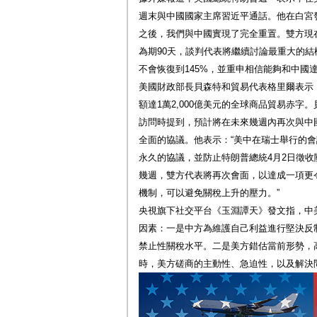
週末與中國國家主席習近平通話。他在白宮
之後，我們與中國實現了完全重置。雙方現在
為期90天，談判代表將繼續討論最重大的結
不會恢復到145%，並重申相信能夠和中國
美國財政部長貝森特和貿易代表格里爾表示
額達1萬2,000億美元的全球商品貿易赤字
訪問時提到，預計將在未來幾週內再次與中
全面的協議。他表示：“美中在瑞士舉行的
永久的協議，並防止特朗普總統4月2日徵
幾週，雙方代表將再次會面，以達成一項更
機制，可以避免關稅上升的壓力。”
央視旗下社交平台《玉淵譚天》發文指，中
因素：一是中方為維護自己利益進行堅決反
禁止性關稅水平。二是美方錯估當前形勢，
時，美方磋商的主動性、急迫性，以及解決