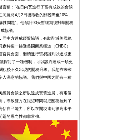
發言稱：“在日內瓦進行了富有成效的會談
同意將4月2日後徵收的關稅降至10%，
構性問題”。他預計90天暫緩期後對華關稅
達成協議。
，同中方達成經貿協議，有助削減美國總
。貝森特週一接受美國商業頻道（CNBC）
國官員會面，繼續進行貿易談判以達成更
會議探討了一種機制，可以談判達成一項更
收關稅後不久出現的關稅升級。我想在未來
令人滿意的協議。我們與中國之間有一種
美經貿會談之所以達成實質進展，有兩個
制，導致雙方在很短時間就把關稅拉到了
高估自己能力，所以在關稅達到很高水平
問題的導向性都非常強。