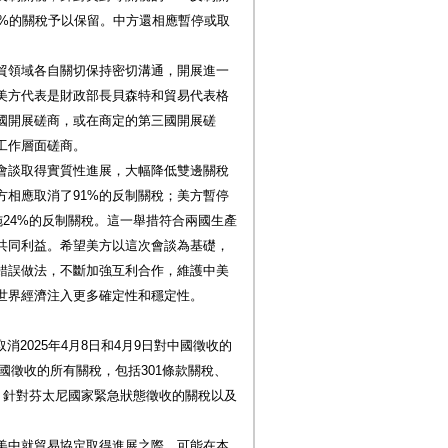
10%的關稅予以保留。中方還相應暫停或取
貿領域各自關切保持密切溝通，開展進一
美方代表是財政部長貝森特和貿易代表格
國開展磋商，或在商定的第三國開展磋
工作層面磋商。
會談取得實質性進展，大幅降低雙邊關稅
方相應取消了91%的反制關稅；美方暫停
施24%的反制關稅。這一舉措符合兩國生產
共同利益。希望美方以這次會談為基礎，
錯誤做法，不斷加強互利合作，維護中美
世界經濟注入更多確定性和穩定性。
消2025年4月8日和4月9日對中國徵收的
中國徵收的所有關稅，包括301條款關稅、
》針對芬太尼國家緊急狀態徵收的關稅以及
美中就貿易協定取得進展之際，可能在本