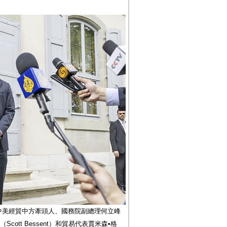
，中美經貿中方牽頭人、國務院副總理何立峰
ott Bessent）和貿易代表賈米森•格