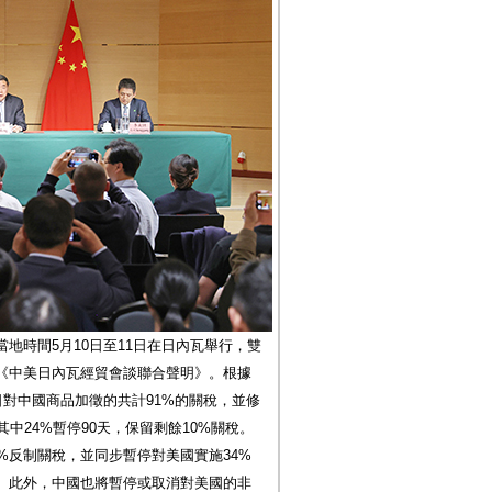
地時間5月10日至11日在日內瓦舉行，雙
《中美日內瓦經貿會談聯合聲明》。根據
日對中國商品加徵的共計91%的關稅，並修
其中24%暫停90天，保留剩餘10%關稅。
%反制關稅，並同步暫停對美國實施34%
稅。此外，中國也將暫停或取消對美國的非