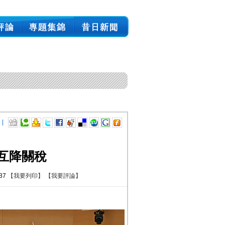
 |
互降關稅
:37
【我要列印】
【我要評論】