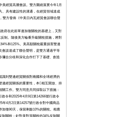
瓦舉行中美經貿高層會談。雙方圍繞落實今年1月
深入、具有建設性的溝通，在經貿領域達成
時，雙方發佈《中美日內瓦經貿會談聯合聲
國政府在此前單邊加徵關稅的基礎上，又對
當反制。隨後美方輪番升級關稅措施，將對
至84%和125%。美高額關稅嚴重損害雙邊
次會談達成了聯合聲明，是雙方通過平等
步彌合分歧和深化合作打下了基礎、創造
認識到雙邊經貿關係對兩國和全球經濟的
雙邊經貿關係的重要性，本相互開放、持
相關工作。雙方同意共同採取以下措施：
行政令和2025年4月9日第14266號行政令
5年4月2日第14257號行政令對中國商品
停加徵90天，保留剩餘10%的關稅。相應
反制關稅；針對美對等關稅的34%反制關