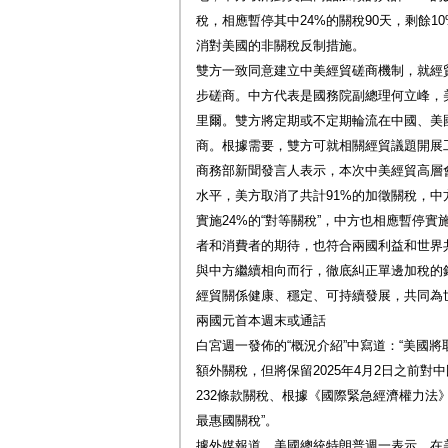
稅，相應暫停其中24%的關稅90天，剩餘
消對美國的非關稅反制措施。
雙方一致同意建立中美經貿磋商機制，就經
步磋商。中方代表是國務院副總理何立峰，
里爾。雙方將定期或不定期輪流在中國、美
商。根據需要，雙方可就相關經貿議題開展
商務部新聞發言人表示，本次中美經貿高層
水平，美方取消了共計91%的加徵關稅，中
實施24%的“對等關稅”，中方也相應暫停實
者和消費者的期待，也符合兩國利益和世界
與中方繼續相向而行，徹底糾正單邊加稅的
經貿關係健康、穩定、可持續發展，共同為
兩國元首本週末或通話
白宮週一發佈的“概況介紹”中寫道：“美國將取
額外關稅，但將保留2025年4月2日之前對
232條款關稅、根據《國際緊急經濟權力法
最惠國關稅”。
據外媒報道，美國總統特朗普週一表示，在