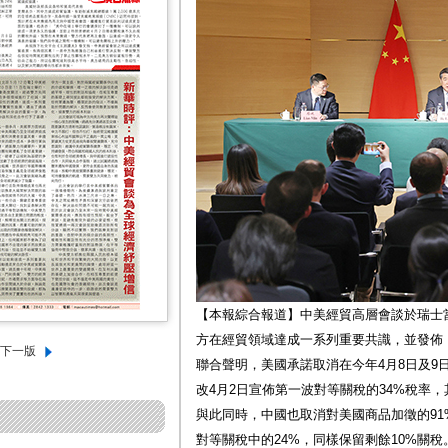
【本報綜合報道】中美經貿高層會談於瑞士當
方在經貿領域達成一系列重要共識，並發佈
聯合聲明，美國承諾取消在今年4月8日及9
改4月2日宣佈第一波對等關稅的34%稅率，
與此同時，中國也取消對美國商品加徵的91
對等關稅中的24%，同樣保留剩餘10%關