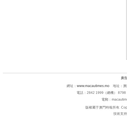
廣
網址：
www.macautimes.mo
地址：澳門
電話：2842 1999（總機） 8798 
電郵：macauti
版權屬于澳門時報所有. Copyright 
技術支持