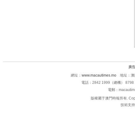
廣
網址：
www.macautimes.mo
地址：澳門
電話：2842 1999（總機） 8798 
電郵：macauti
版權屬于澳門時報所有. Copyright 
技術支持