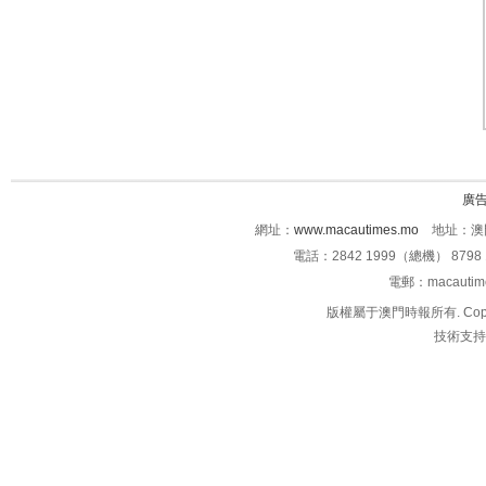
廣
網址：
www.macautimes.mo
地址：澳門
電話：2842 1999（總機） 8798 
電郵：macauti
版權屬于澳門時報所有. Copyright 
技術支持