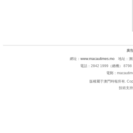
廣
網址：
www.macautimes.mo
地址：澳門
電話：2842 1999（總機） 8798 
電郵：macauti
版權屬于澳門時報所有. Copyright 
技術支持