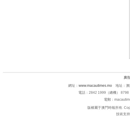
廣
網址：
www.macautimes.mo
地址：澳門
電話：2842 1999（總機） 8798 
電郵：macauti
版權屬于澳門時報所有. Copyright 
技術支持