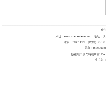
廣
網址：
www.macautimes.mo
地址：澳門
電話：2842 1999（總機） 8798 
電郵：macauti
版權屬于澳門時報所有. Copyright 
技術支持