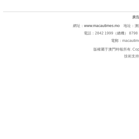
廣
網址：
www.macautimes.mo
地址：澳門
電話：2842 1999（總機） 8798 
電郵：macauti
版權屬于澳門時報所有. Copyright 
技術支持