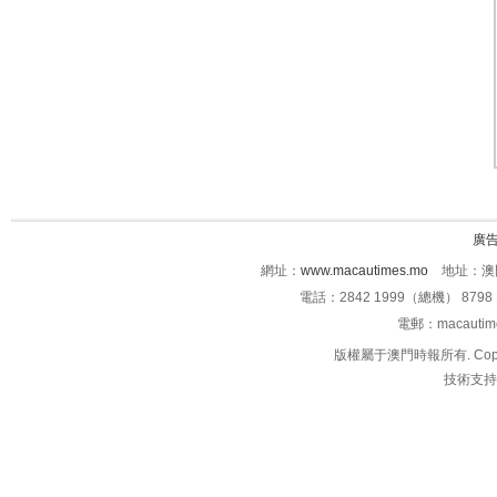
廣
網址：
www.macautimes.mo
地址：澳門
電話：2842 1999（總機） 8798 
電郵：macauti
版權屬于澳門時報所有. Copyright 
技術支持