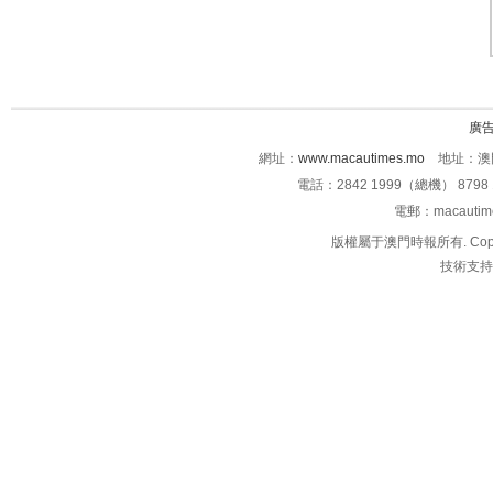
廣
網址：
www.macautimes.mo
地址：澳門
電話：2842 1999（總機） 8798 
電郵：macauti
版權屬于澳門時報所有. Copyright 
技術支持