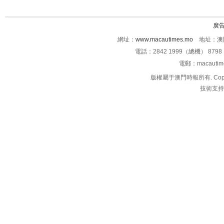
廣
網址：
www.macautimes.mo
地址：澳門
電話：2842 1999（總機） 8798 
電郵：macauti
版權屬于澳門時報所有. Copyright 
技術支持