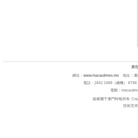
廣
網址：
www.macautimes.mo
地址：澳門
電話：2842 1999（總機） 8798 
電郵：macauti
版權屬于澳門時報所有. Copyright 
技術支持