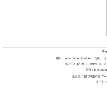
廣
網址：
www.macautimes.mo
地址：澳門
電話：2842 1999（總機） 8798 
電郵：macauti
版權屬于澳門時報所有. Copyright 
技術支持