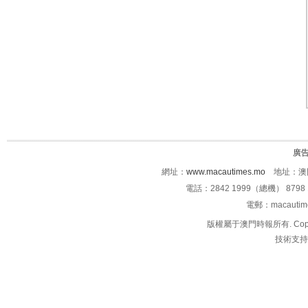
廣
網址：
www.macautimes.mo
地址：澳門
電話：2842 1999（總機） 8798 
電郵：macauti
版權屬于澳門時報所有. Copyright 
技術支持