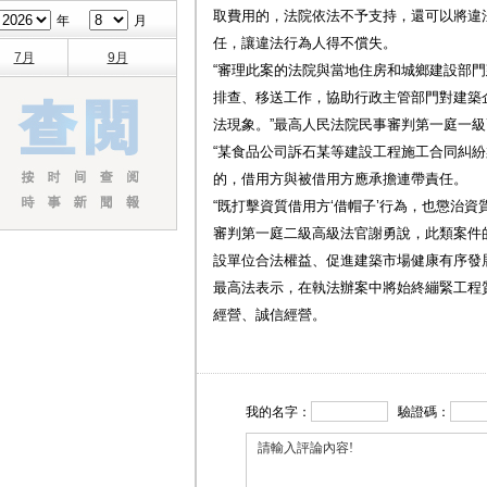
取費用的，法院依法不予支持，還可以將違
年
月
任，讓違法行為人得不償失。
7月
9月
“審理此案的法院與當地住房和城鄉建設部
排查、移送工作，協助行政主管部門對建築
法現象。”最高人民法院民事審判第一庭一
“某食品公司訴石某等建設工程施工合同糾紛
的，借用方與被借用方應承擔連帶責任。
“既打擊資質借用方‘借帽子’行為，也懲治資
審判第一庭二級高級法官謝勇說，此類案件
設單位合法權益、促進建築市場健康有序發
最高法表示，在執法辦案中將始終繃緊工程
經營、誠信經營。
我的名字：
驗證碼：