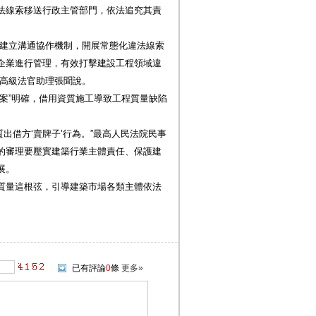
法線索移送行政主管部門，依法追究其責
門建立溝通協作機制，開展常態化違法線索
企業進行管理，有效打擊建設工程領域違
級高級法官助理張聞說。
案”明確，借用資質施工導致工程質量缺陷
質出借方‘賣牌子’行為。”最高人民法院民事
的審理要壓實建築行業主體責任、保護建
展。
質量這根弦，引導建築市場各類主體依法
已有評論
0
條
更多»