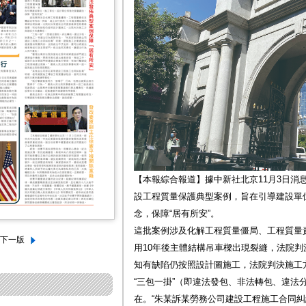
【本報綜合報道】據中新社北京11月3日消
設工程質量保護典型案例，旨在引導建設單
念，保障“居有所安”。
這批案例涉及化解工程質量僵局、工程質量
用10年後主體結構吊車樑出現裂縫，法院
知有缺陷仍按照設計圖施工，法院判決施工
“三包一掛”（即違法發包、非法轉包、違法
在。“朱某訴某勞務公司建設工程施工合同糾